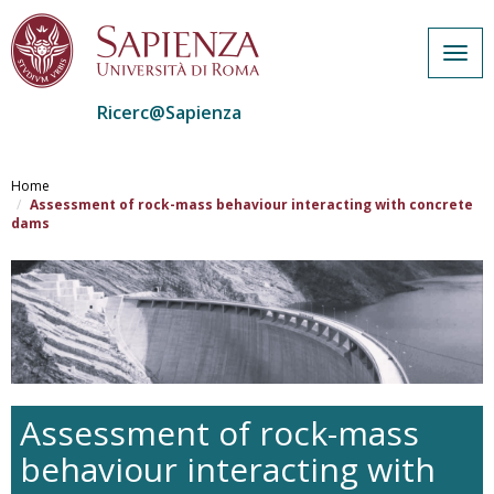
Togg
navig
Ricerc@Sapienza
Salta
al
Home
contenuto
Assessment of rock-mass behaviour interacting with concrete
dams
principale
Assessment of rock-mass
behaviour interacting with