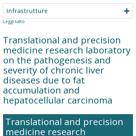
Infrastrutture
Leggi tutto
su
Malnutrition
and
Translational and precision
sarcopenia
in
medicine research laboratory
patients
on the pathogenesis and
with
chronic
severity of chronic liver
advanced
liver
diseases due to fat
disease
accumulation and
hepatocellular carcinoma
Translational and precision
medicine research