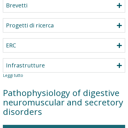
Brevetti
Progetti di ricerca
ERC
Infrastrutture
Leggi tutto
su
PicoLab
-
Pathophysiology of digestive
Immune
regulation
neuromuscular and secretory
disorders