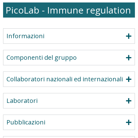
to
Further
PicoLab - Immune regulation
Well-
being
Development
(GOING-
Informazioni
FWD)
Componenti del gruppo
Collaboratori nazionali ed internazionali
Laboratori
Pubblicazioni