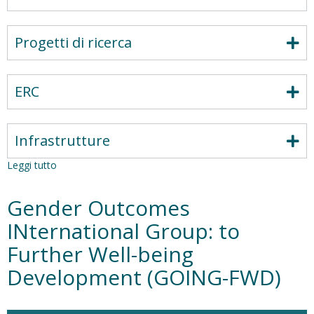
Progetti di ricerca
ERC
Infrastrutture
Leggi tutto
su
Clinical
Complexity
Gender Outcomes
and
Integrated
INternational Group: to
Care
Further Well-being
in
Cardiovascular
Development (GOING-FWD)
Diseases