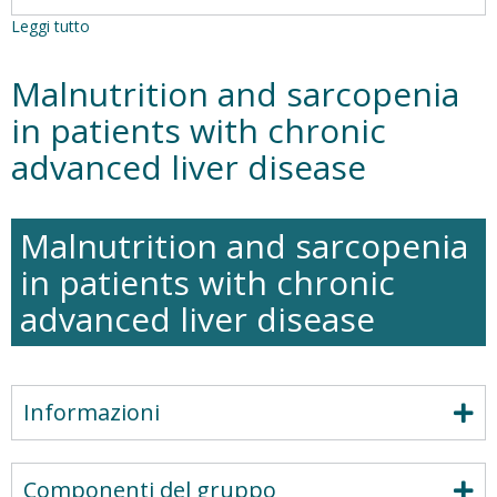
Leggi tutto
su
Pathophysiology
of
Malnutrition and sarcopenia
digestive
neuromuscular
in patients with chronic
and
advanced liver disease
secretory
disorders
Malnutrition and sarcopenia
in patients with chronic
advanced liver disease
Informazioni
Componenti del gruppo