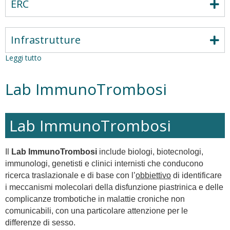
ERC
Infrastrutture
Leggi tutto
su
SEX
AND
Lab ImmunoTrombosi
GENDER
SENSITIVE
APPROACH
IN
Lab ImmunoTrombosi
CARDIOVASCULAR
RESEARCH
Il
Lab ImmunoTrombosi
include biologi, biotecnologi,
immunologi, genetisti e clinici internisti che conducono
ricerca traslazionale e di base con l’
obbiettivo
di identificare
i meccanismi molecolari della disfunzione piastrinica e delle
complicanze trombotiche in malattie croniche non
comunicabili, con una particolare attenzione per le
differenze di sesso.