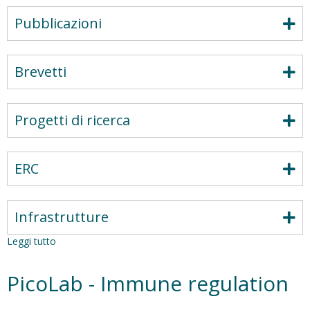
Pubblicazioni
Brevetti
Progetti di ricerca
ERC
Infrastrutture
Leggi tutto
su
Gender
Outcomes
PicoLab - Immune regulation
INternational
Group: