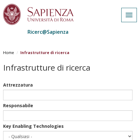
Togg
navig
Ricerc@Sapienza
Salta
al
Home
Infrastrutture di ricerca
contenuto
principale
Infrastrutture di ricerca
Attrezzatura
Responsabile
Key Enabling Technologies