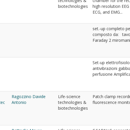
f
technologies &
chamber for the rec
biotechnologies
high resolution EEG 
ECG, and EMG...
set.-up completo pe
composto da: tavol
Faraday 2 miromanip
Set-up elettrofisio
antivibrazioni gabb
perfusione Amplifica
Ragozzino Davide
Life-science
Patch clamp record
Rec
Antonio
technologies &
fluorescence monit
biotechnologies