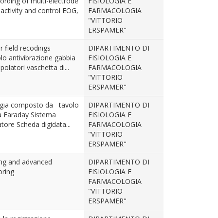
ording of multi-electrode
FISIOLOGIA E
activity and control EOG,
FARMACOLOGIA
"VITTORIO
ERSPAMER"
r field recodings
DIPARTIMENTO DI
o antivibrazione gabbia
FISIOLOGIA E
olatori vaschetta di...
FARMACOLOGIA
"VITTORIO
ERSPAMER"
logia composto da tavolo
DIPARTIMENTO DI
ia Faraday Sistema
FISIOLOGIA E
tore Scheda digidata...
FARMACOLOGIA
"VITTORIO
ERSPAMER"
ng and advanced
DIPARTIMENTO DI
oring
FISIOLOGIA E
FARMACOLOGIA
"VITTORIO
ERSPAMER"