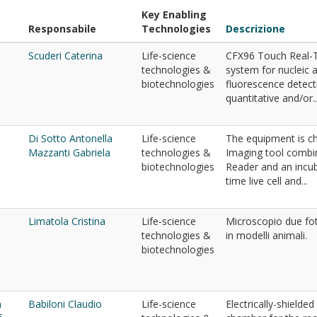
Key Enabling
Responsabile
Technologies
Descrizione
Scuderi Caterina
Life-science
CFX96 Touch Real-T
technologies &
system for nucleic a
biotechnologies
fluorescence detecti
quantitative and/or..
Di Sotto Antonella
Life-science
The equipment is ch
Mazzanti Gabriela
technologies &
Imaging tool combi
biotechnologies
Reader and an incub
time live cell and...
Limatola Cristina
Life-science
Microscopio due foto
technologies &
in modelli animali.
biotechnologies
h
Babiloni Claudio
Life-science
Electrically-shielde