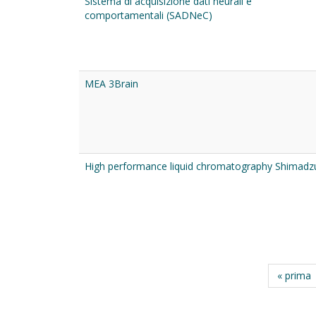
Sistema di acquisizione dati neurali e
comportamentali (SADNeC)
MEA 3Brain
High performance liquid chromatography Shimadz
« prima