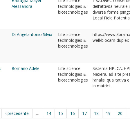
Battaglia Mayer
Life-science
Il SADNeC consente 
Alessandra
technologies &
dell'attività neurale
biotechnologies
diverse forme (singo
Local Field Potential.
Di Angelantonio Silvia
Life-science
https://www.3brain.
technologies &
well/biocam-duplex
biotechnologies
u
Romano Adele
Life-science
Sistema HPLC/UHPLC
technologies &
Nexera, ad alte pre
biotechnologies
l’analisi qualitativa
in matrici...
‹ precedente
…
14
15
16
17
18
19
20