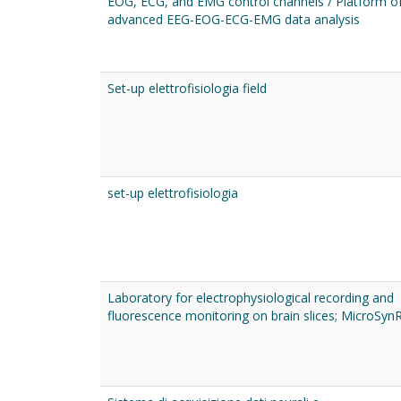
EOG, ECG, and EMG control channels / Platform o
advanced EEG-EOG-ECG-EMG data analysis
Set-up elettrofisiologia field
set-up elettrofisiologia
Laboratory for electrophysiological recording and
fluorescence monitoring on brain slices; MicroSyn