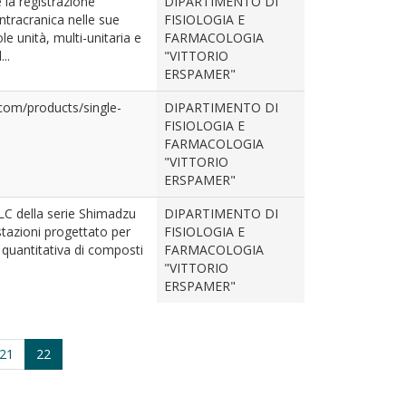
la registrazione
DIPARTIMENTO DI
 intracranica nelle sue
FISIOLOGIA E
le unità, multi-unitaria e
FARMACOLOGIA
..
"VITTORIO
ERSPAMER"
com/products/single-
DIPARTIMENTO DI
FISIOLOGIA E
FARMACOLOGIA
"VITTORIO
ERSPAMER"
 della serie Shimadzu
DIPARTIMENTO DI
stazioni progettato per
FISIOLOGIA E
 e quantitativa di composti
FARMACOLOGIA
"VITTORIO
ERSPAMER"
21
22