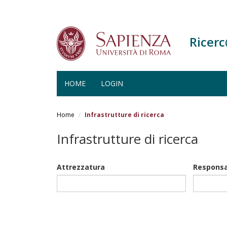
Ricer
HOME
LOGIN
Salta
al
Home
Infrastrutture di ricerca
contenuto
principale
Infrastrutture di ricerca
Attrezzatura
Responsa