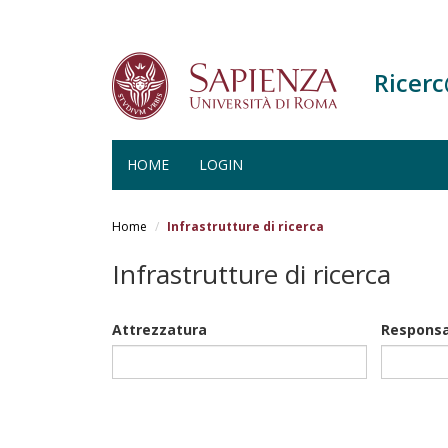
Ricer
HOME
LOGIN
Salta
al
Home
Infrastrutture di ricerca
contenuto
principale
Infrastrutture di ricerca
Attrezzatura
Responsa