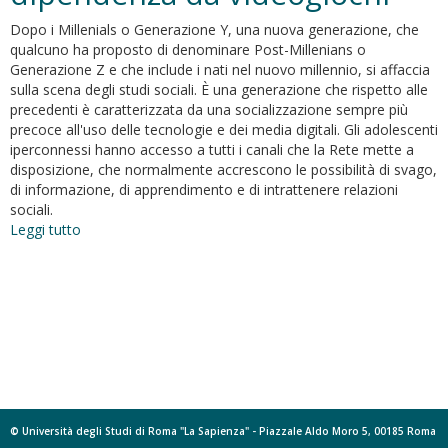
Dopo i Millenials o Generazione Y, una nuova generazione, che
qualcuno ha proposto di denominare Post-Millenians o
Generazione Z e che include i nati nel nuovo millennio, si affaccia
sulla scena degli studi sociali. È una generazione che rispetto alle
precedenti è caratterizzata da una socializzazione sempre più
precoce all'uso delle tecnologie e dei media digitali. Gli adolescenti
iperconnessi hanno accesso a tutti i canali che la Rete mette a
disposizione, che normalmente accrescono le possibilità di svago,
di informazione, di apprendimento e di intrattenere relazioni
sociali.
Leggi tutto
su
Fattori
di
rischio
e
manifestazioni
di
disagio
tra
hardcore
gamer
© Università degli Studi di Roma "La Sapienza" - Piazzale Aldo Moro 5, 00185 Roma