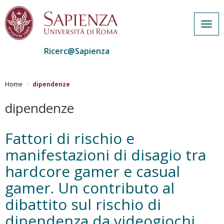
Togg
navig
Ricerc@Sapienza
Salta
al
Home
dipendenze
contenuto
principale
dipendenze
Fattori di rischio e
manifestazioni di disagio tra
hardcore gamer e casual
gamer. Un contributo al
dibattito sul rischio di
dipendenza da videogiochi