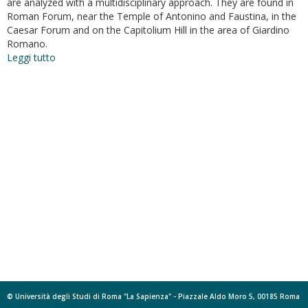
are analyzed with a multidisciplinary approach. They are found in
Roman Forum, near the Temple of Antonino and Faustina, in the
Caesar Forum and on the Capitolium Hill in the area of Giardino
Romano.
Leggi tutto
su
Le
sepolture
dell’area
centrale
di
Roma.
Alcune
riflessioni
su
dati
noti
e
recenti
acquisizioni
© Università degli Studi di Roma "La Sapienza" - Piazzale Aldo Moro 5, 00185 Roma