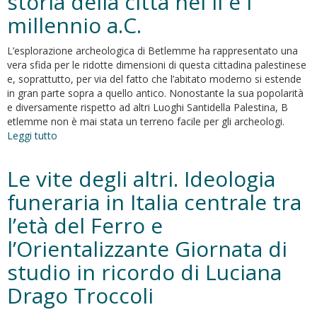
storia della città nel II e I
Iskandar
millennio a.C.
L’esplorazione archeologica di Betlemme ha rappresentato una
vera sfida per le ridotte dimensioni di questa cittadina palestinese
e, soprattutto, per via del fatto che l’abitato moderno si estende
in gran parte sopra a quello antico. Nonostante la sua popolarità
e diversamente rispetto ad altri Luoghi Santidella Palestina, B
etlemme non è mai stata un terreno facile per gli archeologi.
Leggi tutto
su
Le
Necropoli
Le vite degli altri. Ideologia
di
Betlemme
funeraria in Italia centrale tra
e
l’età del Ferro e
la
storia
l’Orientalizzante Giornata di
della
città
studio in ricordo di Luciana
nel
Drago Troccoli
II
e