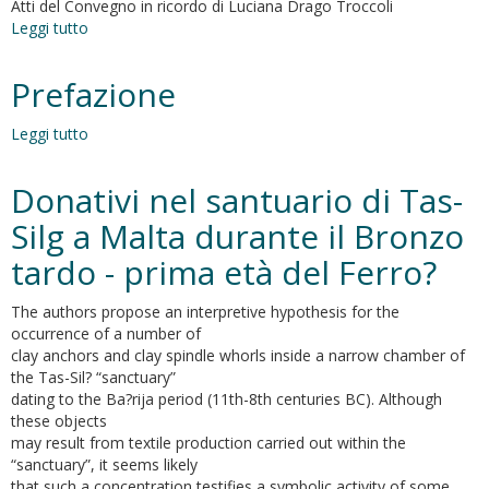
I
Atti del Convegno in ricordo di Luciana Drago Troccoli
millennio
Leggi tutto
su
a.C.
Le
vite
Prefazione
degli
altri.
Leggi tutto
su
Ideologia
Prefazione
funeraria
in
Donativi nel santuario di Tas-
Italia
Silg a Malta durante il Bronzo
centrale
tra
tardo - prima età del Ferro?
l’età
del
The authors propose an interpretive hypothesis for the
Ferro
occurrence of a number of
e
clay anchors and clay spindle whorls inside a narrow chamber of
l’Orientalizzante
the Tas-Sil? “sanctuary”
Giornata
dating to the Ba?rija period (11th-8th centuries BC). Although
di
these objects
studio
may result from textile production carried out within the
in
“sanctuary”, it seems likely
ricordo
that such a concentration testifies a symbolic activity of some
di