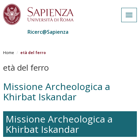
Togg
navig
Ricerc@Sapienza
Salta
al
Home
età del ferro
contenuto
principale
età del ferro
Missione Archeologica a
Khirbat Iskandar
Missione Archeologica a
Khirbat Iskandar