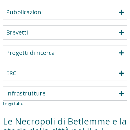
Pubblicazioni
Brevetti
Progetti di ricerca
ERC
Infrastrutture
Leggi tutto
su
Missione
Archeologica
Le Necropoli di Betlemme e la
a
Khirbat