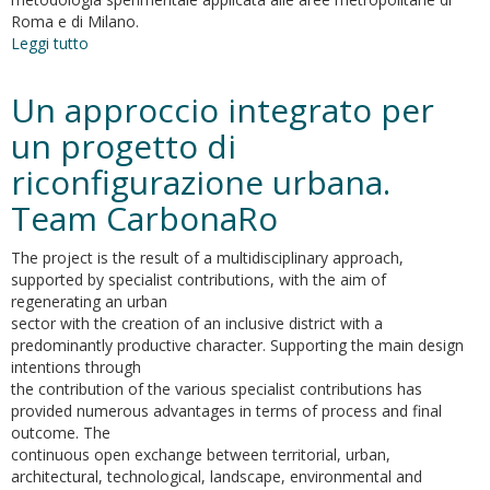
Roma e di Milano.
Leggi tutto
su
Dynamics
of
Un approccio integrato per
Metropolitan
Landscapes
un progetto di
and
riconfigurazione urbana.
Daily
Mobility
Team CarbonaRo
Flows
in
The project is the result of a multidisciplinary approach,
the
supported by specialist contributions, with the aim of
Italian
regenerating an urban
Context.
sector with the creation of an inclusive district with a
An
predominantly productive character. Supporting the main design
Analysis
intentions through
Based
the contribution of the various specialist contributions has
on
provided numerous advantages in terms of process and final
the
outcome. The
Theory
continuous open exchange between territorial, urban,
of
architectural, technological, landscape, environmental and
Graphs