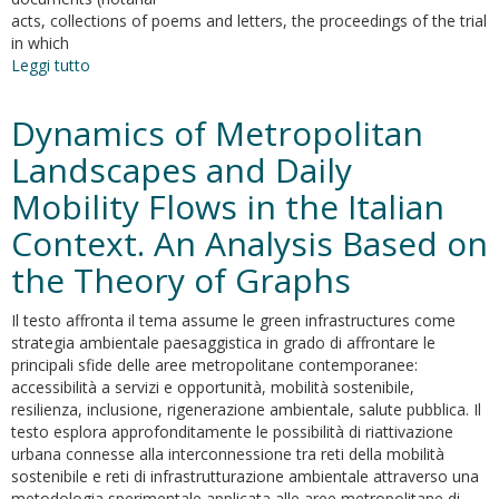
acts, collections of poems and letters, the proceedings of the trial
in which
Leggi tutto
su
«Princeps
musicorum
Dynamics of Metropolitan
Mediolani»:
Antonio
Landscapes and Daily
Londonio
Mobility Flows in the Italian
e
il
Context. An Analysis Based on
mecenatismo
musicale
the Theory of Graphs
nella
Milano
Il testo affronta il tema assume le green infrastructures come
spagnola
strategia ambientale paesaggistica in grado di affrontare le
principali sfide delle aree metropolitane contemporanee:
accessibilità a servizi e opportunità, mobilità sostenibile,
resilienza, inclusione, rigenerazione ambientale, salute pubblica. Il
testo esplora approfonditamente le possibilità di riattivazione
urbana connesse alla interconnessione tra reti della mobilità
sostenibile e reti di infrastrutturazione ambientale attraverso una
metodologia sperimentale applicata alle aree metropolitane di