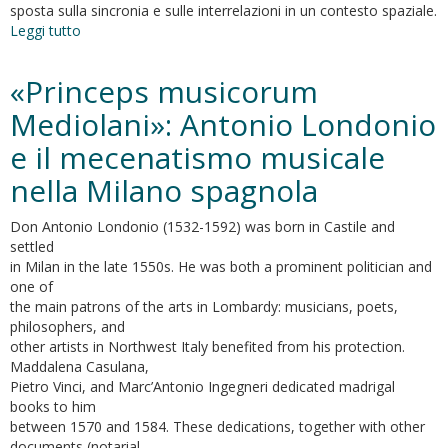
sposta sulla sincronia e sulle interrelazioni in un contesto spaziale.
Leggi tutto
su
Architetture
tra
«Princeps musicorum
Milano
e
Mediolani»: Antonio Londonio
Roma.
e il mecenatismo musicale
una
riflessione
nella Milano spagnola
geoculturale
Don Antonio Londonio (1532-1592) was born in Castile and
settled
in Milan in the late 1550s. He was both a prominent politician and
one of
the main patrons of the arts in Lombardy: musicians, poets,
philosophers, and
other artists in Northwest Italy benefited from his protection.
Maddalena Casulana,
Pietro Vinci, and Marc’Antonio Ingegneri dedicated madrigal
books to him
between 1570 and 1584. These dedications, together with other
documents (notarial