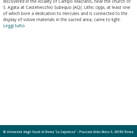
discovered in the locality of Campo Macrano, near the church of
S. Agata at Castelvecchio Subequo (AQ). Lithic cippi, at least one
of which bore a dedication to Hercules and is connected to the
display of votive materials in the sacred area, came to light.
Leggi tutto
su
Notizie
dall'archivio.
Per
una
rilettura
della
piccola
plastica
bronzea
votiva
da
Castelvecchio
Subequo
(AQ)
© Università degli Studi di Roma "La Sapienza" - Piazzale Aldo Moro 5, 00185 Roma