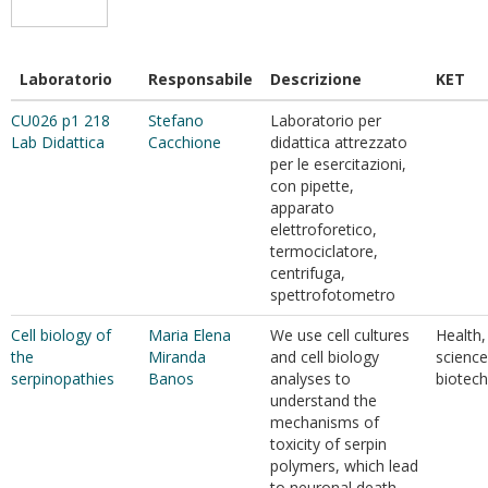
Laboratorio
Responsabile
Descrizione
KET
CU026 p1 218
Stefano
Laboratorio per
Lab Didattica
Cacchione
didattica attrezzato
per le esercitazioni,
con pipette,
apparato
elettroforetico,
termociclatore,
centrifuga,
spettrofotometro
Cell biology of
Maria Elena
We use cell cultures
Health, 
the
Miranda
and cell biology
science
serpinopathies
Banos
analyses to
biotec
understand the
mechanisms of
toxicity of serpin
polymers, which lead
to neuronal death