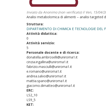
Inviato da
Anonimo (non verificato)
il Ven, 15/04/2
Analisi metabolomica di alimenti – analisi targeted di 
Struttura:
DIPARTIMENTO DI CHIMICA E TECNOLOGIE DEL
Attività didattica:
0
Attività servizio:
5
Personale docente e di ricerca:
donatella.ambroselli@uniroma1.it
cinzia.ingallina@uniroma1.it
fabrizio.masciulli@uniroma1.it
e.romano@uniroma1.it
andrea.salvo@uniroma1.it
mattia.spano@uniroma1.it
giacomo.dimatteo@uniroma1.it
ERC:
LS2_10
LS9_5
KET: