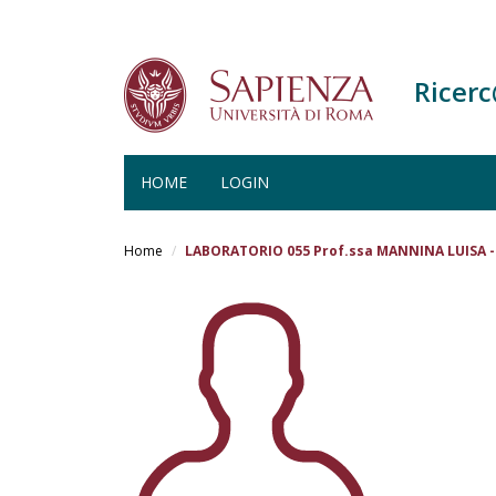
Ricer
HOME
LOGIN
Salta
al
Home
LABORATORIO 055 Prof.ssa MANNINA LUISA - 
contenuto
principale