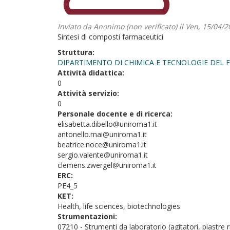
Inviato da
Anonimo (non verificato)
il Ven, 15/04/2
Sintesi di composti farmaceutici
Struttura:
DIPARTIMENTO DI CHIMICA E TECNOLOGIE DEL
Attività didattica:
0
Attività servizio:
0
Personale docente e di ricerca:
elisabetta.dibello@uniroma1.it
antonello.mai@uniroma1.it
beatrice.noce@uniroma1.it
sergio.valente@uniroma1.it
clemens.zwergel@uniroma1.it
ERC:
PE4_5
KET:
Health, life sciences, biotechnologies
Strumentazioni:
07210 - Strumenti da laboratorio (agitatori, piastre r