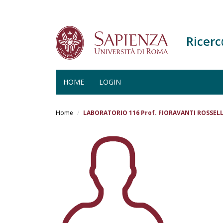
Ricer
HOME
LOGIN
Salta
al
Home
LABORATORIO 116 Prof. FIORAVANTI ROSSEL
contenuto
principale