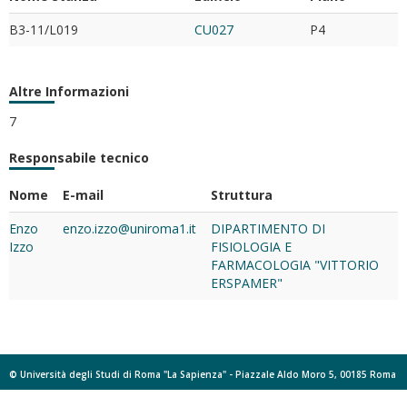
B3-11/L019
CU027
P4
Altre Informazioni
7
Responsabile tecnico
Nome
E-mail
Struttura
Enzo
enzo.izzo@uniroma1.it
DIPARTIMENTO DI
Izzo
FISIOLOGIA E
FARMACOLOGIA "VITTORIO
ERSPAMER"
© Università degli Studi di Roma "La Sapienza" - Piazzale Aldo Moro 5, 00185 Roma