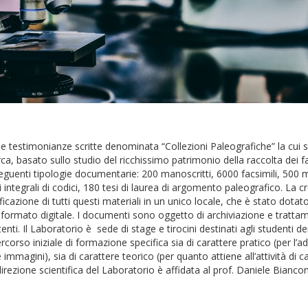
e testimonianze scritte denominata “Collezioni Paleografiche” la cui sup
rca, basato sullo studio del ricchissimo patrimonio della raccolta dei facsi
enti tipologie documentarie: 200 manoscritti, 6000 facsimili, 500 mi
lari integrali di codici, 180 tesi di laurea di argomento paleografico. L
ficazione di tutti questi materiali in un unico locale, che è stato dot
n formato digitale. I documenti sono oggetto di archiviazione e tratta
nti. Il Laboratorio è sede di stage e tirocini destinati agli studenti de
rcorso iniziale di formazione specifica sia di carattere pratico (per l’a
e immagini), sia di carattere teorico (per quanto attiene all’attività d
irezione scientifica del Laboratorio è affidata al prof. Daniele Biancon