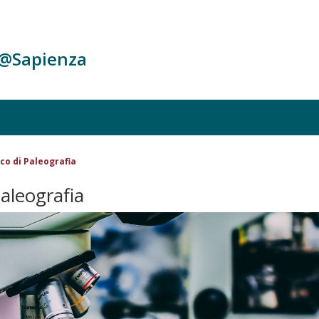
c@Sapienza
co di Paleografia
aleografia