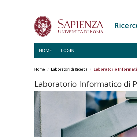
Ricer
HOME
LOGIN
Salta
al
Home
Laboratori di Ricerca
Laboratorio Informati
contenuto
principale
Laboratorio Informatico di P