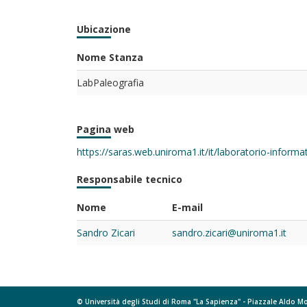
Ubicazione
Nome Stanza
LabPaleografia
Pagina web
https://saras.web.uniroma1.it/it/laboratorio-informa
Responsabile tecnico
Nome
E-mail
Sandro Zicari
sandro.zicari@uniroma1.it
© Università degli Studi di Roma "La Sapienza" - Piazzale Aldo 