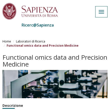
Togg
navig
Ricerc@Sapienza
Salta
al
Home
Laboratori di Ricerca
contenuto
Functional omics data and Precision Medicine
principale
Functional omics data and Precision
Medicine
Descrizione