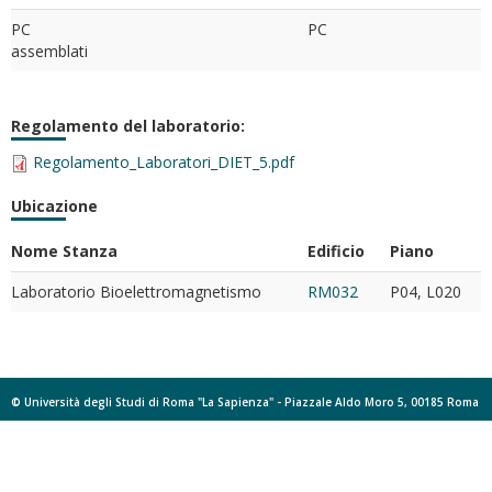
PC
PC
assemblati
Regolamento del laboratorio:
Regolamento_Laboratori_DIET_5.pdf
Ubicazione
Nome Stanza
Edificio
Piano
Laboratorio Bioelettromagnetismo
RM032
P04, L020
© Università degli Studi di Roma "La Sapienza" - Piazzale Aldo Moro 5, 00185 Roma