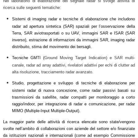
Nel laboratorio di elaborazione del segnale radar si svolge attività di
ricerca sulle seguenti tematiche:
Sistemi di imaging radar e tecniche di elaborazione che includono
radar ad apertura sintetica (SAR) spaziali per l’osservazione della
Terra, SAR aviotrasportati o su UAV, immagini SAR e ISAR (SAR
inverso), estrazione di informazioni da immagini SAR, imaging radar
distribuito, stima del movimento dei bersagli.
Tecniche GMTI (
Ground Moving Target Indication) e SAR multi-
canale, radar ad array adattivi,
rivelatori adattivi per echi di clutter ad
alta risoluzione, tracciamento radar avanzato.
Studio, progettazione e sviluppo di tecniche di elaborazione per
sistemi radar di nuova concezione, come radar passivi basati su
trasmissioni da satellite, radar compatti per monitoraggio a corto
raggio/indoor, per integrazione di radar e comunicazione, per radar
MIMO (Multiple-Input Multiple-Output).
La maggior parte delle attività di ricerca elencate sono state/vengono
svolte nell’ambito di collaborazioni con aziende del settore e/o finanziate
da istituzioni nazionali e internazionali (come ad esempio Commissione