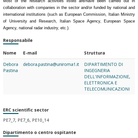
Most of the research activities listed are/have been carried out in
collaboration with companies in the sector and/or funded by national and
international institutions (such as European Commission, Italian Ministry
of University and Research, Italian Space Agency, European Space
Agency, national radar industry, etc.).
Responsabile
Nome
E-mail
Struttura
Debora
debora.pastina@uniroma1.it
DIPARTIMENTO DI
Pastina
INGEGNERIA
DELL'INFORMAZIONE,
ELETTRONICA E
TELECOMUNICAZIONI
ERC scientific sector
PE7_7, PE7_6, PE10_14
Dipartimento o centro ospitante