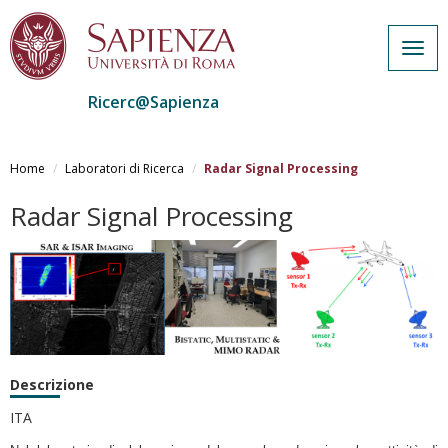
Togg
navig
Ricerc@Sapienza
Salta
al
Home
Laboratori di Ricerca
Radar Signal Processing
contenuto
principale
Radar Signal Processing
Descrizione
ITA