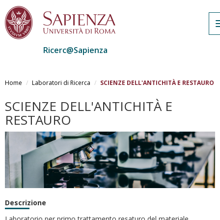
Ricerc@Sapienza
Salta
al
Home
Laboratori di Ricerca
SCIENZE DELL'ANTICHITÀ E RESTAURO
contenuto
principale
SCIENZE DELL'ANTICHITÀ E
RESTAURO
Descrizione
Laboratorio per primo trattamento resaturo del materiale