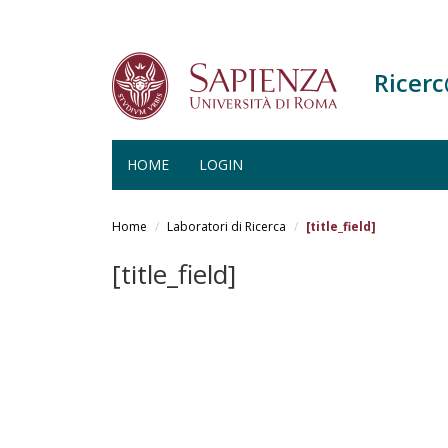
Ricer
HOME
LOGIN
Salta
al
Home
Laboratori di Ricerca
[title_field]
contenuto
principale
[title_field]