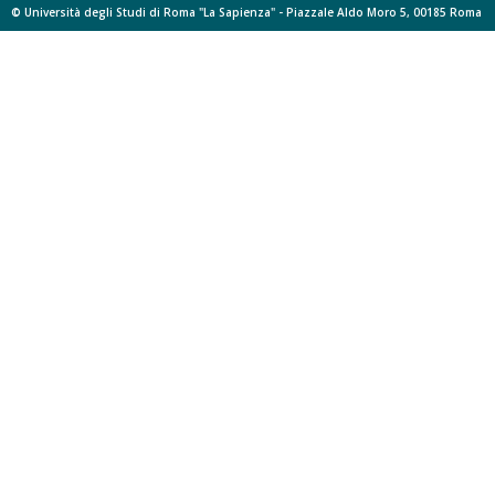
© Università degli Studi di Roma "La Sapienza" - Piazzale Aldo Moro 5, 00185 Roma