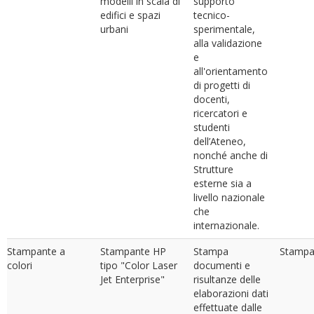
modelli in scala di
supporto
edifici e spazi
tecnico-
urbani
sperimentale,
alla validazione
e
all'orientamento
di progetti di
docenti,
ricercatori e
studenti
dell’Ateneo,
nonché anche di
Strutture
esterne sia a
livello nazionale
che
internazionale.
Stampante a
Stampante HP
Stampa
Stampan
colori
tipo "Color Laser
documenti e
Jet Enterprise"
risultanze delle
elaborazioni dati
effettuate dalle