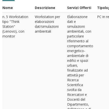
Nome
Descrizione
Servizi Offerti
Tipolo
n. 5 Workstation
Workstation per
Elaborazione
PC in r
tipo "Think
elaborazioni
dati e
Station"
dat/simulazioni
simulazioni
(Lenovo), con
ambientali
ambientali, con
monitor
particolare
riferimento al
comportamento
energetico-
ambientale di
edifici e spazi
urbani,
finalizzate ad
attività per
Ricerca
Scientifica
svolta da
Ricercatori e
Docenti del
Dipartimento,