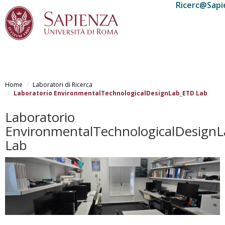
Ricerc@Sapi
Salta
al
Home
Laboratori di Ricerca
contenuto
Laboratorio EnvironmentalTechnologicalDesignLab_ETD Lab
principale
Laboratorio
EnvironmentalTechnologicalDesign
Lab