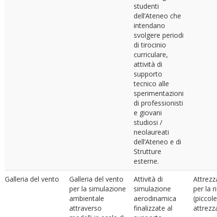
studenti
dell’Ateneo che
intendano
svolgere periodi
di tirocinio
curriculare,
attività di
supporto
tecnico alle
sperimentazioni
di professionisti
e giovani
studiosi /
neolaureati
dell’Ateneo e di
Strutture
esterne.
Galleria del vento
Galleria del vento
Attività di
Attrezza
per la simulazione
simulazione
per la r
ambientale
aerodinamica
(piccol
attraverso
finalizzate al
attrezz