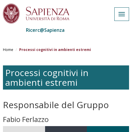
Togg
navig
Ricerc@Sapienza
Salta
al
Home
Processi cognitivi in ambienti estremi
contenuto
principale
Processi cognitivi in
ambienti estremi
Responsabile del Gruppo
Fabio Ferlazzo