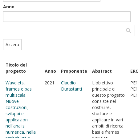
Anno
Azzera
Titolo del
progetto
Anno
Proponente
Abstract
ER
Wavelets,
2021
Claudio
L'obiettivo
PE1
frames e basi
Durastanti
principale di
PE1
multiscala.
questo progetto
PE1
Nuove
consiste nel
costruzioni,
costruire,
sviluppi e
studiare e
applicazioni
applicare in vari
nell'analisi
ambiti di ricerca
numerica, nella
basi e frames