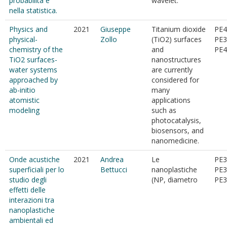
probabilità e
wavelet.
nella statistica.
Physics and
2021
Giuseppe
Titanium dioxide
PE4
physical-
Zollo
(TiO2) surfaces
PE3
chemistry of the
and
PE4
TiO2 surfaces-
nanostructures
water systems
are currently
approached by
considered for
ab-initio
many
atomistic
applications
modeling
such as
photocatalysis,
biosensors, and
nanomedicine.
Onde acustiche
2021
Andrea
Le
PE3
superficiali per lo
Bettucci
nanoplastiche
PE3
studio degli
(NP, diametro
PE3
effetti delle
interazioni tra
nanoplastiche
ambientali ed