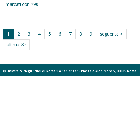
marcati con Y90
1
2
3
4
5
6
7
8
9
seguente >
ultima >>
© Università degli Studi di Roma "La Sapienza" - Piazzale Aldo Moro 5, 00185 Roma