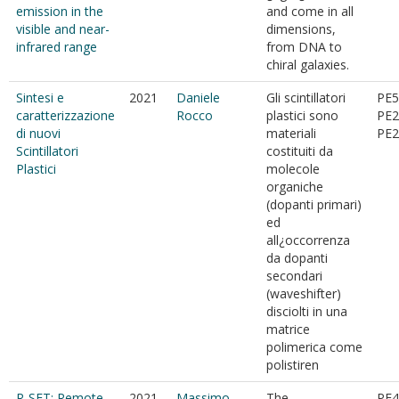
emission in the
and come in all
visible and near-
dimensions,
infrared range
from DNA to
chiral galaxies.
Sintesi e
2021
Daniele
Gli scintillatori
PE5
caratterizzazione
Rocco
plastici sono
PE2
di nuovi
materiali
PE2
Scintillatori
costituiti da
Plastici
molecole
organiche
(dopanti primari)
ed
all¿occorrenza
da dopanti
secondari
(waveshifter)
disciolti in una
matrice
polimerica come
polistiren
R-SET: Remote
2021
Massimo
The
PE4