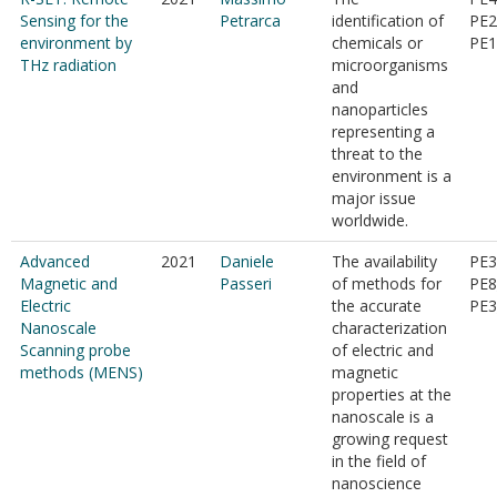
Sensing for the
Petrarca
identification of
PE2
environment by
chemicals or
PE1
THz radiation
microorganisms
and
nanoparticles
representing a
threat to the
environment is a
major issue
worldwide.
Advanced
2021
Daniele
The availability
PE3
Magnetic and
Passeri
of methods for
PE8
Electric
the accurate
PE3
Nanoscale
characterization
Scanning probe
of electric and
methods (MENS)
magnetic
properties at the
nanoscale is a
growing request
in the field of
nanoscience