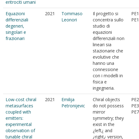
eritrociti umani
Equazioni
2021
Tommaso
Il progetto si
PE1
differenziali
Leonori
concentra sullo
PE1
degeneri,
studio di
singolari e
equazioni
frazionari
differenziali non
lineari sia
stazionarie che
evolutive che
hanno una
connessione
con i modelli in
fisica e
ingegneria.
Low-cost chiral
2021
Emilija
Chiral objects
PE2
metasurfaces
Petronijevic
do not possess
PE3
coupled with
mirror
PE7
emitters:
symmetry; they
experimental
exist in the
observation of
¿left¿ and
tunable chiral
¿right¿ version,