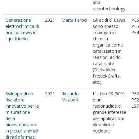
and
nanotechnology.
Generazione
2021
Marta Feroci
Gli acidi di Lewis
PE5
elettrochimica di
sono spesso
PE5
acidi di Lewis in
impiegati in
PE4
liquidi ionici.
chimica
organica come
catalizzatori in
reazioni acido-
catalizzate
(Diels-Alder,
Friedel-Crafts,
etc.).
Sviluppo di un
2021
Riccardo
L' Ittrio 90 (90Y)
PE2
rivelatore
Mirabelli
è un
PE2
innovativo per la
radionuclide di
LS7
misurazione
grande interesse
della
per applicazioni
biodistribuzione
dimedicina
in piccoli animali
nucleare.
di radiofarmaci