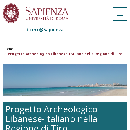
Togg
navig
Ricerc@Sapienza
Salta
al
Home
contenuto
Progetto Archeologico Libanese-Italiano nella Regione di Tiro
principale
Progetto Archeologico
Libanese-Italiano nella
Regione di Tiro