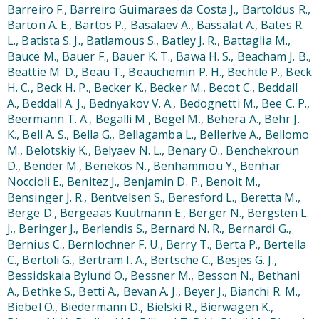
Barreiro F., Barreiro Guimaraes da Costa J., Bartoldus R.,
Barton A. E., Bartos P., Basalaev A., Bassalat A., Bates R.
L., Batista S. J., Batlamous S., Batley J. R., Battaglia M.,
Bauce M., Bauer F., Bauer K. T., Bawa H. S., Beacham J. B.,
Beattie M. D., Beau T., Beauchemin P. H., Bechtle P., Beck
H. C., Beck H. P., Becker K., Becker M., Becot C., Beddall
A., Beddall A. J., Bednyakov V. A., Bedognetti M., Bee C. P.,
Beermann T. A., Begalli M., Begel M., Behera A., Behr J.
K., Bell A. S., Bella G., Bellagamba L., Bellerive A., Bellomo
M., Belotskiy K., Belyaev N. L., Benary O., Benchekroun
D., Bender M., Benekos N., Benhammou Y., Benhar
Noccioli E., Benitez J., Benjamin D. P., Benoit M.,
Bensinger J. R., Bentvelsen S., Beresford L., Beretta M.,
Berge D., Bergeaas Kuutmann E., Berger N., Bergsten L.
J., Beringer J., Berlendis S., Bernard N. R., Bernardi G.,
Bernius C., Bernlochner F. U., Berry T., Berta P., Bertella
C., Bertoli G., Bertram I. A., Bertsche C., Besjes G. J.,
Bessidskaia Bylund O., Bessner M., Besson N., Bethani
A., Bethke S., Betti A., Bevan A. J., Beyer J., Bianchi R. M.,
Biebel O., Biedermann D., Bielski R., Bierwagen K.,