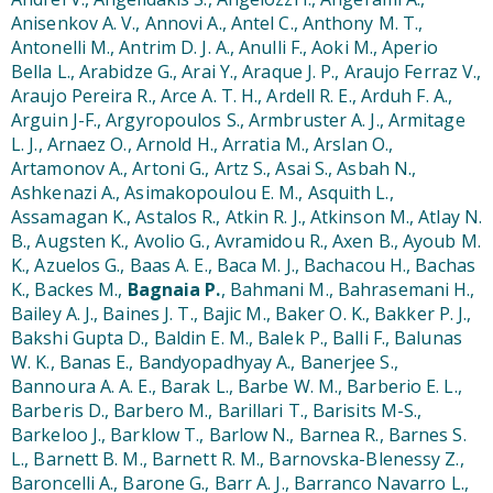
Anisenkov A. V., Annovi A., Antel C., Anthony M. T.,
Antonelli M., Antrim D. J. A., Anulli F., Aoki M., Aperio
Bella L., Arabidze G., Arai Y., Araque J. P., Araujo Ferraz V.,
Araujo Pereira R., Arce A. T. H., Ardell R. E., Arduh F. A.,
Arguin J-F., Argyropoulos S., Armbruster A. J., Armitage
L. J., Arnaez O., Arnold H., Arratia M., Arslan O.,
Artamonov A., Artoni G., Artz S., Asai S., Asbah N.,
Ashkenazi A., Asimakopoulou E. M., Asquith L.,
Assamagan K., Astalos R., Atkin R. J., Atkinson M., Atlay N.
B., Augsten K., Avolio G., Avramidou R., Axen B., Ayoub M.
K., Azuelos G., Baas A. E., Baca M. J., Bachacou H., Bachas
K., Backes M.,
Bagnaia P.
, Bahmani M., Bahrasemani H.,
Bailey A. J., Baines J. T., Bajic M., Baker O. K., Bakker P. J.,
Bakshi Gupta D., Baldin E. M., Balek P., Balli F., Balunas
W. K., Banas E., Bandyopadhyay A., Banerjee S.,
Bannoura A. A. E., Barak L., Barbe W. M., Barberio E. L.,
Barberis D., Barbero M., Barillari T., Barisits M-S.,
Barkeloo J., Barklow T., Barlow N., Barnea R., Barnes S.
L., Barnett B. M., Barnett R. M., Barnovska-Blenessy Z.,
Baroncelli A., Barone G., Barr A. J., Barranco Navarro L.,