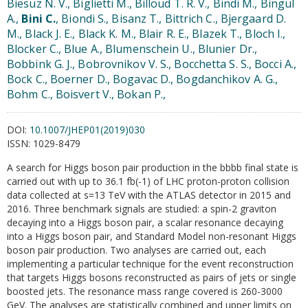
Biesuz N. V., Biglietti M., Billoud T. R. V., Bindi M., Bingul
A.,
Bini C.
, Biondi S., Bisanz T., Bittrich C., Bjergaard D.
M., Black J. E., Black K. M., Blair R. E., Blazek T., Bloch I.,
Blocker C., Blue A., Blumenschein U., Blunier Dr.,
Bobbink G. J., Bobrovnikov V. S., Bocchetta S. S., Bocci A.,
Bock C., Boerner D., Bogavac D., Bogdanchikov A. G.,
Bohm C., Boisvert V., Bokan P.,
DOI:
10.1007/JHEP01(2019)030
ISSN:
1029-8479
A search for Higgs boson pair production in the bbbb final state is
carried out with up to 36.1 fb(-1) of LHC proton-proton collision
data collected at s=13 TeV with the ATLAS detector in 2015 and
2016. Three benchmark signals are studied: a spin-2 graviton
decaying into a Higgs boson pair, a scalar resonance decaying
into a Higgs boson pair, and Standard Model non-resonant Higgs
boson pair production. Two analyses are carried out, each
implementing a particular technique for the event reconstruction
that targets Higgs bosons reconstructed as pairs of jets or single
boosted jets. The resonance mass range covered is 260-3000
GeV. The analyses are statistically combined and upper limits on