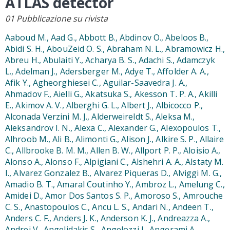
ATLAS detector
01 Pubblicazione su rivista
Aaboud M., Aad G., Abbott B., Abdinov O., Abeloos B.,
Abidi S. H., AbouZeid O. S., Abraham N. L., Abramowicz H.,
Abreu H., Abulaiti Y., Acharya B. S., Adachi S., Adamczyk
L., Adelman J., Adersberger M., Adye T., Affolder A. A.,
Afik Y., Agheorghiesei C., Aguilar-Saavedra J. A.,
Ahmadov F., Aielli G., Akatsuka S., Akesson T. P. A., Akilli
E., Akimov A. V., Alberghi G. L., Albert J., Albicocco P.,
Alconada Verzini M. J., Alderweireldt S., Aleksa M.,
Aleksandrov I. N., Alexa C., Alexander G., Alexopoulos T.,
Alhroob M., Ali B., Alimonti G., Alison J., Alkire S. P., Allaire
C., Allbrooke B. M. M., Allen B. W., Allport P. P., Aloisio A.,
Alonso A., Alonso F., Alpigiani C., Alshehri A. A., Alstaty M.
I., Alvarez Gonzalez B., Alvarez Piqueras D., Alviggi M. G.,
Amadio B. T., Amaral Coutinho Y., Ambroz L., Amelung C.,
Amidei D., Amor Dos Santos S. P., Amoroso S., Amrouche
C. S., Anastopoulos C., Ancu L. S., Andari N., Andeen T.,
Anders C. F., Anders J. K., Anderson K. J., Andreazza A.,
Andrei V., Angelidakis S., Angelozzi I., Angerami A.,