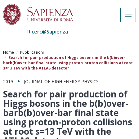
Togg
navig
Ricerc@Sapienza
Salta
al
Home
Pubblicazioni
contenuto
Search for pair production of Higgs bosons in the b(b)over-
barb(b)over-bar final state using proton-proton collisions at root
principale
s=13 TeV with the ATLAS detector
2019
JOURNAL OF HIGH ENERGY PHYSICS
Search for pair production of
Higgs bosons in the b(b)over-
barb(b)over-bar final state
using proton-proton collisions
at root s=13 TeV with the