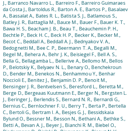
J., Barranco Navarro L., Barreiro F., Barreiro Guimaraes
da Costa J., Bartoldus R., Barton A. E., Bartos P., Basalaev
A., Bassalat A., Bates R. L., Batista S. J., Batlamous S.,
Batley J. R., Battaglia M., Bauce M., Bauer F., Bauer K. T.,
Bawa H. S., Beacham J. B., Beau T., Beauchemin P. H.,
Bechtle P., Beck H. C., Beck H. P., Becker K., Becker M.,
Becot C., Beddall A., Beddall A. J., Bednyakov V. A.,
Bedognetti M., Bee C. P., Beermann T. A., Begalli M.,
Begel M., Behera A., Behr J. K., Beisiegel F., Bell A. S.,
Bella G., Bellagamba L., Bellerive A., Bellomo M., Bellos
P., Belotskiy K., Belyaev N. L., Benary O., Benchekroun
D., Bender M., Benekos N., Benhammou Y., Benhar
Noccioli E., Benitez J., Benjamin D. P., Benoit M.,
Bensinger J. R., Bentvelsen S., Beresford L., Beretta M.,
Berge D., Bergeaas Kuutmann E., Berger N., Bergsten L.
J., Beringer J., Berlendis S., Bernard N. R., Bernardi G.,
Bernius C., Bernlochner F. U., Berry T., Berta P., Bertella
C., Bertoli G., Bertram I. A., Besjes G. J., Bessidskaia
Bylund O., Bessner M., Besson N., Bethani A., Bethke S.,
Betti A., Bevan A. J., Beyer J., Bianchi R. M., Biebel O.,