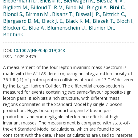
Biedermann D., Bielski R., Bierwagen K., Biesuz N. V.,
Biglietti M., Billoud T. R. V., Bindi M., Bingul A.,
Bini C.
,
Biondi S., Birman M., Bisanz T., Biswal J. P., Bittrich C.,
Bjergaard D. M., Black J. E., Black K. M., Blazek T., Bloch I.,
Blocker C., Blue A., Blumenschein U., Blunier Dr.,
Bobbink
DOI:
10.1007/JHEP04(2019)048
ISSN:
1029-8479
A measurement of the four-lepton invariant mass spectrum is
made with the ATLAS detector, using an integrated luminosity of
36.1 fb(-1) of proton-proton collisions at root s = 13 TeV delivered
by the Large Hadron Collider. The differential cross-section is
measured for events containing two same-flavour opposite-sign
lepton pairs. It exhibits a rich structure, with different mass
regions dominated in the Standard Model by single Z boson
production, Higgs boson production, and Z boson pair
production, and non-negligible interference effects at high
invariant masses. The measurement is compared with state-of-
the-art Standard Model calculations, which are found to be
consistent with the data. These calculations are used to interpret