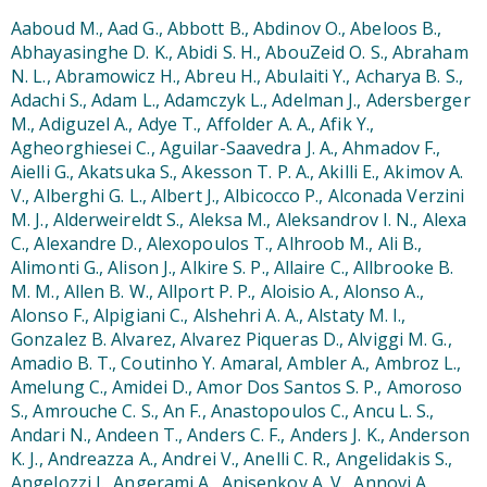
Aaboud M., Aad G., Abbott B., Abdinov O., Abeloos B.,
Abhayasinghe D. K., Abidi S. H., AbouZeid O. S., Abraham
N. L., Abramowicz H., Abreu H., Abulaiti Y., Acharya B. S.,
Adachi S., Adam L., Adamczyk L., Adelman J., Adersberger
M., Adiguzel A., Adye T., Affolder A. A., Afik Y.,
Agheorghiesei C., Aguilar-Saavedra J. A., Ahmadov F.,
Aielli G., Akatsuka S., Akesson T. P. A., Akilli E., Akimov A.
V., Alberghi G. L., Albert J., Albicocco P., Alconada Verzini
M. J., Alderweireldt S., Aleksa M., Aleksandrov I. N., Alexa
C., Alexandre D., Alexopoulos T., Alhroob M., Ali B.,
Alimonti G., Alison J., Alkire S. P., Allaire C., Allbrooke B.
M. M., Allen B. W., Allport P. P., Aloisio A., Alonso A.,
Alonso F., Alpigiani C., Alshehri A. A., Alstaty M. I.,
Gonzalez B. Alvarez, Alvarez Piqueras D., Alviggi M. G.,
Amadio B. T., Coutinho Y. Amaral, Ambler A., Ambroz L.,
Amelung C., Amidei D., Amor Dos Santos S. P., Amoroso
S., Amrouche C. S., An F., Anastopoulos C., Ancu L. S.,
Andari N., Andeen T., Anders C. F., Anders J. K., Anderson
K. J., Andreazza A., Andrei V., Anelli C. R., Angelidakis S.,
Angelozzi I., Angerami A., Anisenkov A. V., Annovi A.,