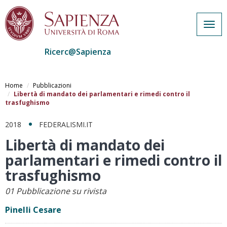
Togg
navig
Ricerc@Sapienza
Salta
al
Home
Pubblicazioni
contenuto
Libertà di mandato dei parlamentari e rimedi contro il
trasfughismo
principale
2018
FEDERALISMI.IT
Libertà di mandato dei
parlamentari e rimedi contro il
trasfughismo
01 Pubblicazione su rivista
Pinelli Cesare