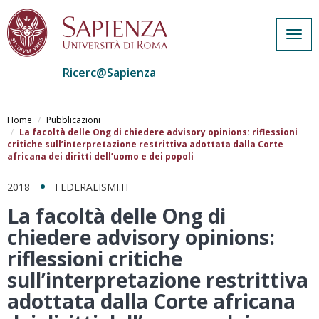
Togg
navig
Ricerc@Sapienza
Salta
al
Home
Pubblicazioni
contenuto
La facoltà delle Ong di chiedere advisory opinions: riflessioni
critiche sull’interpretazione restrittiva adottata dalla Corte
principale
africana dei diritti dell’uomo e dei popoli
2018
FEDERALISMI.IT
La facoltà delle Ong di
chiedere advisory opinions:
riflessioni critiche
sull’interpretazione restrittiva
adottata dalla Corte africana