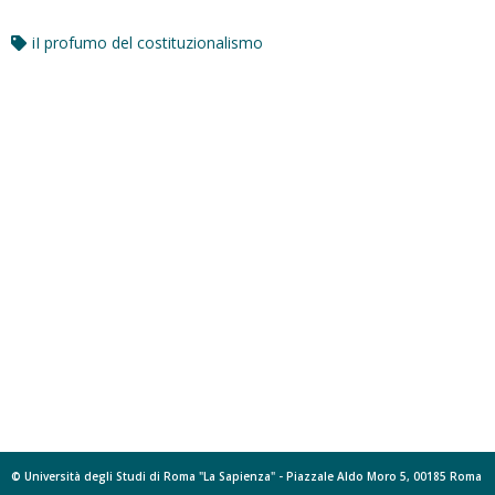
iI profumo del costituzionalismo
© Università degli Studi di Roma "La Sapienza" - Piazzale Aldo Moro 5, 00185 Roma