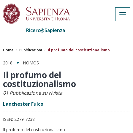
Togg
navig
Ricerc@Sapienza
Salta
al
Home
Pubblicazioni
Il profumo del costituzionalismo
contenuto
principale
2018
NOMOS
Il profumo del
costituzionalismo
01 Pubblicazione su rivista
Lanchester Fulco
ISSN:
2279-7238
Il profumo del costituzionalismo