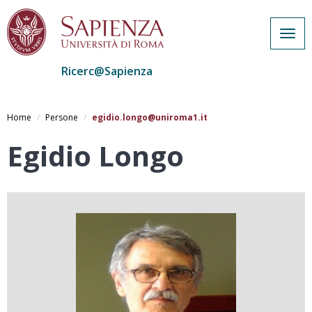
Togg
navig
Ricerc@Sapienza
Salta
al
Home
Persone
egidio.longo@uniroma1.it
contenuto
principale
Egidio Longo