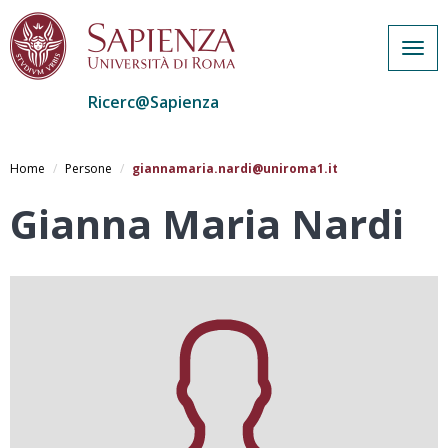
Togg
navig
Ricerc@Sapienza
Salta
al
Home
Persone
giannamaria.nardi@uniroma1.it
contenuto
principale
Gianna Maria Nardi