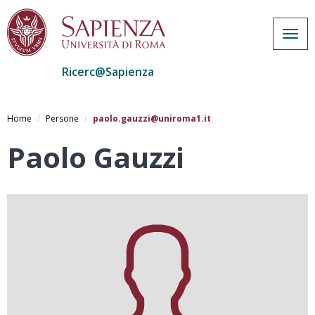
Togg
navig
Ricerc@Sapienza
Salta
al
Home
Persone
paolo.gauzzi@uniroma1.it
contenuto
principale
Paolo Gauzzi