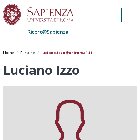
Togg
navig
Ricerc@Sapienza
Salta
al
Home
Persone
luciano.izzo@uniroma1.it
contenuto
principale
Luciano Izzo