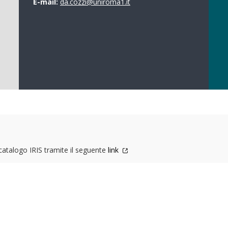
E-mail:
da.cozzi@uniroma1.it
 catalogo IRIS tramite il seguente
link