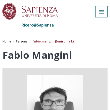
Togg
navig
Ricerc@Sapienza
Salta
al
Home
Persone
fabio.mangini@uniroma1.it
contenuto
principale
Fabio Mangini