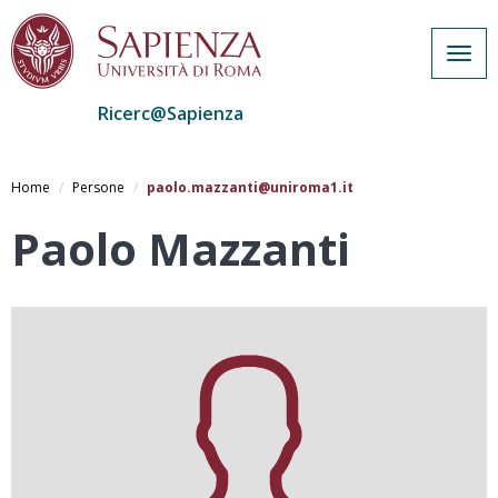
Togg
navig
Ricerc@Sapienza
Salta
al
Home
Persone
paolo.mazzanti@uniroma1.it
contenuto
principale
Paolo Mazzanti