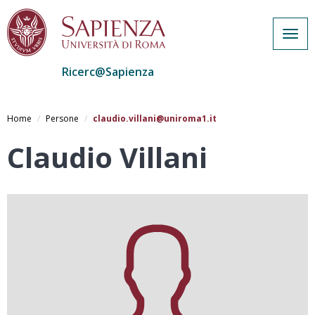
Togg
navig
Ricerc@Sapienza
Salta
al
Home
Persone
claudio.villani@uniroma1.it
contenuto
principale
Claudio Villani