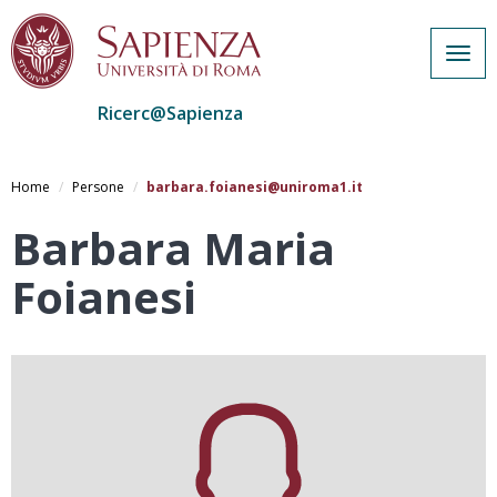
Togg
navig
Ricerc@Sapienza
Salta
al
Home
Persone
barbara.foianesi@uniroma1.it
contenuto
principale
Barbara Maria
Foianesi