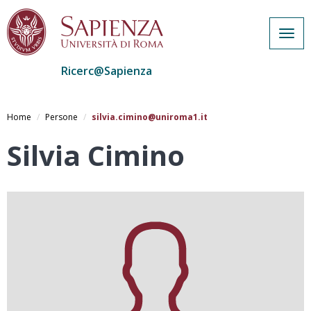
Togg
navig
Ricerc@Sapienza
Salta
al
Home
Persone
silvia.cimino@uniroma1.it
contenuto
principale
Silvia Cimino