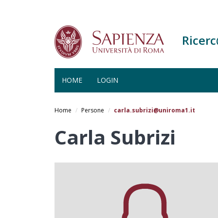
Ricer
HOME
LOGIN
Salta
al
Home
Persone
carla.subrizi@uniroma1.it
contenuto
principale
Carla Subrizi