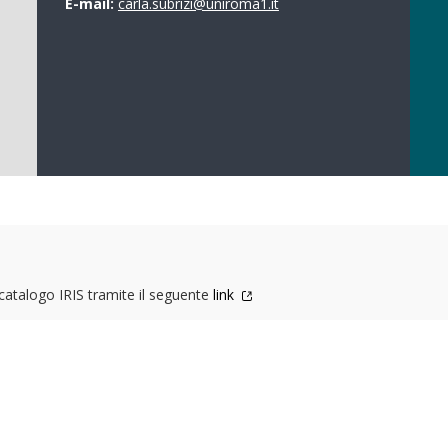
E-mail:
carla.subrizi@uniroma1.it
l catalogo IRIS tramite il seguente
link