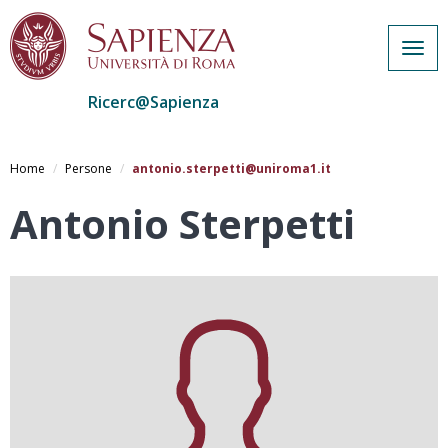
Togg
navig
Ricerc@Sapienza
Salta
al
Home
Persone
antonio.sterpetti@uniroma1.it
contenuto
principale
Antonio Sterpetti