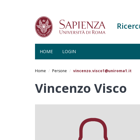
Ricer
HOME
LOGIN
Salta
al
Home
Persone
vincenzo.visco1@uniroma1.it
contenuto
principale
Vincenzo Visco