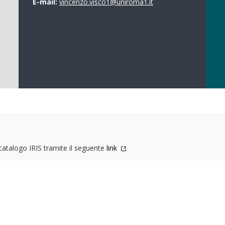
E-mail:
vincenzo.visco1@uniroma1.it
 catalogo IRIS tramite il seguente
link