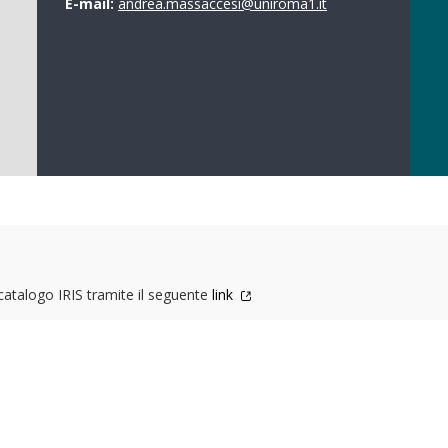
E-mail:
andrea.massaccesi@uniroma1.it
 catalogo IRIS tramite il seguente
link