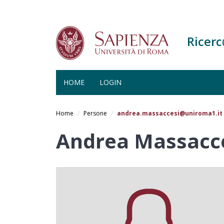
Ricer
HOME
LOGIN
Salta
al
Home
Persone
andrea.massaccesi@uniroma1.it
contenuto
principale
Andrea Massacc