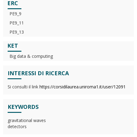
ERC
PE9_9
PE9_11
PE9_13
KET
Big data & computing
INTERESSI DI RICERCA
Si consulti il link
https://corsidilaurea.uniroma1.it/user/12091
KEYWORDS
gravitational waves
detectors