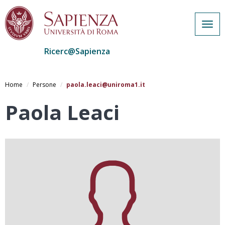
Togg
navig
Ricerc@Sapienza
Salta
al
Home
Persone
paola.leaci@uniroma1.it
contenuto
principale
Paola Leaci