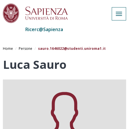
Togg
navig
Ricerc@Sapienza
Salta
al
Home
Persone
sauro.1646022@studenti.uniroma1.it
contenuto
principale
Luca Sauro