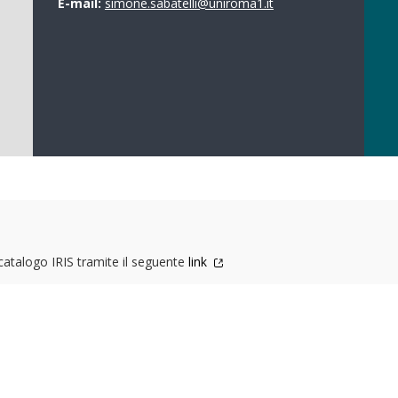
E-mail:
simone.sabatelli@uniroma1.it
 catalogo IRIS tramite il seguente
link