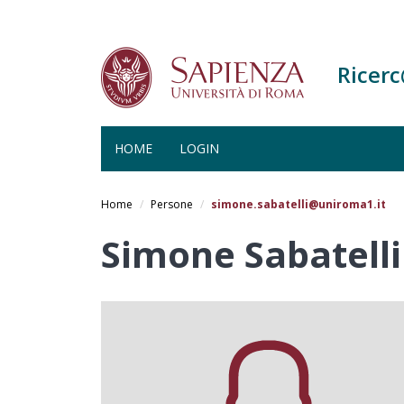
Ricer
HOME
LOGIN
Salta
al
Home
Persone
simone.sabatelli@uniroma1.it
contenuto
principale
Simone Sabatelli