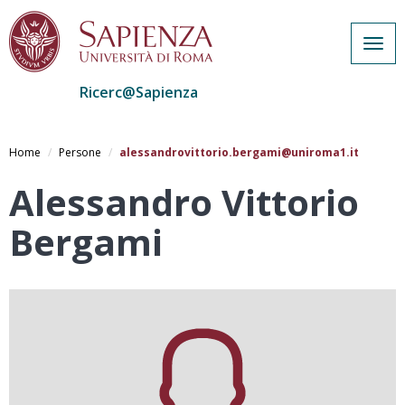
Togg
navig
Ricerc@Sapienza
Salta
al
Home
Persone
alessandrovittorio.bergami@uniroma1.it
contenuto
principale
Alessandro Vittorio
Bergami