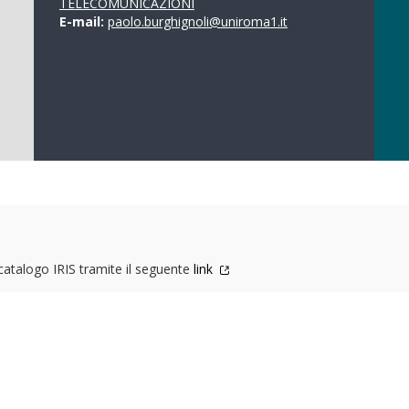
TELECOMUNICAZIONI
E-mail:
paolo.burghignoli@uniroma1.it
 catalogo IRIS tramite il seguente
link