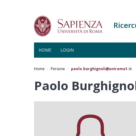
Ricer
HOME
LOGIN
Salta
al
Home
Persone
paolo.burghignoli@uniroma1.it
contenuto
principale
Paolo Burghignol