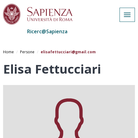
Togg
navig
Ricerc@Sapienza
Salta
al
Home
Persone
elisafettucciari@gmail.com
contenuto
principale
Elisa Fettucciari