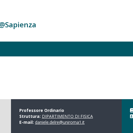
c@Sapienza
Professore Ordinario
Struttura:
DIPARTIMENTO DI FISICA
E-mail:
daniele.delre@uniroma1.it