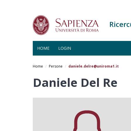
Ricer
HOME
LOGIN
Salta
al
Home
Persone
daniele.delre@uniroma1.it
contenuto
principale
Daniele Del Re